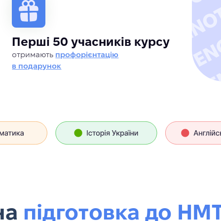
Т
Перші 50 учасників курсу
отримають
профорієнтацію
в подарунок
на
підготовка до НМ