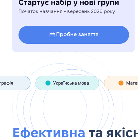
ДО
ЗНО/НМ
Стартує набір у нові групи
Початок навчання - вересень 2026 року
Пробне заняття
Ефективна
та якіс