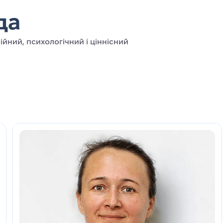
да
йний, психологічний і ціннісний
35