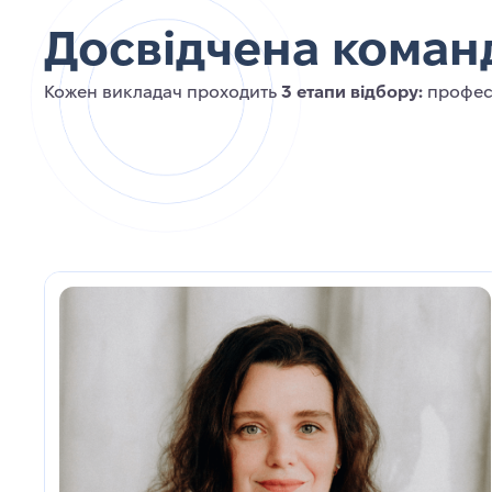
Досвідчена коман
Кожен викладач проходить
3 етапи відбору:
професі
248