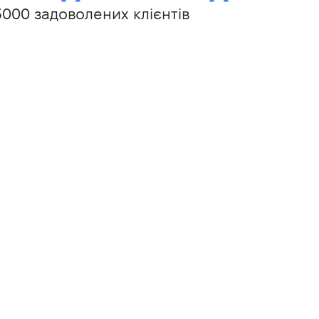
3000 задоволених клієнтів
Етапно-рейтингова
система навчання
Система, яка мотивує учнів, показує динаміку
успішності та сприяє досягненню найкращого
результату