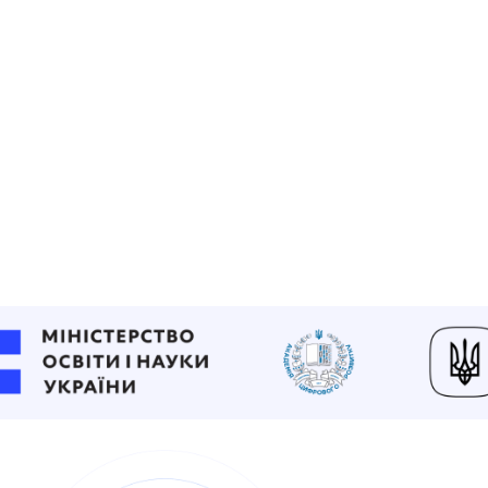
Сумніваєтеся, чи вистачить
На основі програм МОН ми створили навча