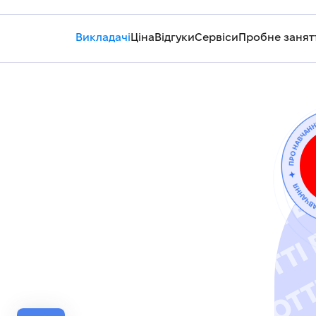
Викладачі
Ціна
Відгуки
Сервіси
Пробне занят
ОТОВКА