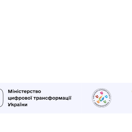
 часу на підготовку?
льні плани з усіх предметів